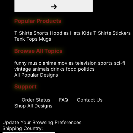
Popular Products
T-Shirts
Shorts
Hoodies
Hats
Kids T-Shirts
Stickers
Tank Tops
Mugs
Browse All Topics
funny
music
anime
movies
television
sports
sci-fi
vintage
animals
drinks
food
politics
All Popular Designs
Support
Order Status
FAQ
Contact Us
Shop All Designs
Update Your Browsing Preferences
Shipping Country: