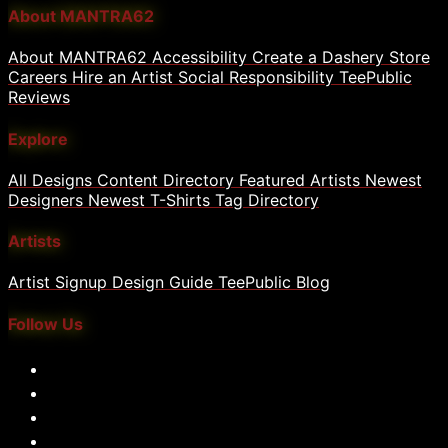
About MANTRA62
About MANTRA62
Accessibility
Create a Dashery Store
Careers
Hire an Artist
Social Responsibility
TeePublic
Reviews
Explore
All Designs
Content Directory
Featured Artists
Newest
Designers
Newest T-Shirts
Tag Directory
Artists
Artist Signup
Design Guide
TeePublic Blog
Follow Us