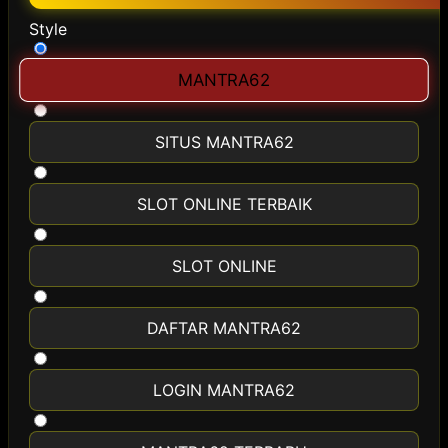
Style
MANTRA62
SITUS MANTRA62
SLOT ONLINE TERBAIK
SLOT ONLINE
DAFTAR MANTRA62
LOGIN MANTRA62