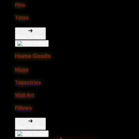
Pins
Totes
Back To Menu
Home Goods
Mugs
Tapestries
Wall Art
Pillows
Back To Menu