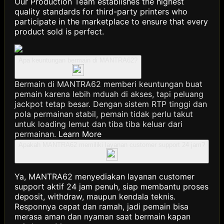
Our Production Team establishes the highest
quality standards for third-party printers who
participate in the marketplace to ensure that every
product sold is perfect.
Apa keuntungan bermain di MANTRA62?
Bermain di MANTRA62 memberi keuntungan buat
pemain karena lebih mduah di akses, tapi peluang
jackpot tetap besar. Dengan sistem RTP tinggi dan
pola permainan stabil, pemain tidak perlu takut
untuk loading lemut dan tiba tiba keluar dari
permainan.
Learn More
Apakah MANTRA62 memiliki layanan customer support 24 jam?
Ya, MANTRA62 menyediakan layanan customer
support aktif 24 jam penuh, siap membantu proses
deposit, withdraw, maupun kendala teknis.
Responnya cepat dan ramah, jadi pemain bisa
merasa aman dan nyaman saat bermain kapan