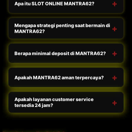
Apa itu SLOT ONLINE MANTRA62?
MANTRA62 permainan unlimited adalah
konsep bermain yang menawarkan variasi
Mengapa strategi penting saat bermain di
MANTRA62?
permainan menarik dengan peluang
eksplorasi strategi yang lebih luas bagi
Strategi penting karena membantu pemain
pemain.
mengatur pola bermain, memahami
Berapa minimal deposit di MANTRA62?
mekanisme permainan, dan membuat
keputusan yang lebih tepat agar permainan
Kami menawarkan batasan deposit yang
berjalan lebih efektif.
sangat terjangkau bagi semua kalangan,
Apakah MANTRA62 aman terpercaya?
memungkinkan Anda untuk mulai mengejar
jackpot besar hanya dengan modal minimal
Sangat aman. MANTRA62 didukung oleh
yang kompetitif.
sistem keamanan enkripsi tingkat tinggi dan
Apakah layanan customer service
tersedia 24 jam?
memiliki lisensi resmi internasional. Kami
menjamin setiap kemenangan pemain akan
Tentu saja. Tim dukungan pelanggan
dibayar lunas secepat kilat tanpa potongan.
profesional kami siap membantu Anda 24