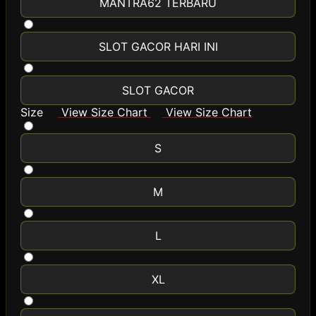
MANTRA62 TERBARU
SLOT GACOR HARI INI
SLOT GACOR
Size
View Size Chart
View Size Chart
S
M
L
XL