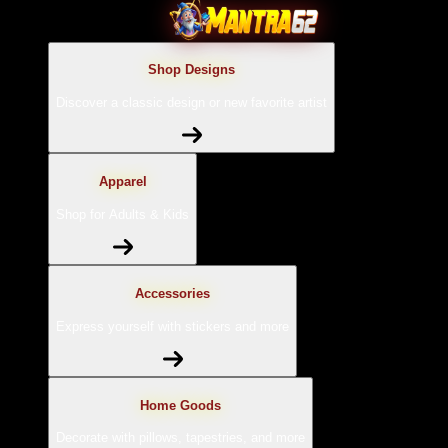
Shop Designs
Discover a classic design or new favorite artist
Apparel
Shop for Adults & Kids
Accessories
Express yourself with stickers and more
Home Goods
Decorate with pillows, tapestries, and more