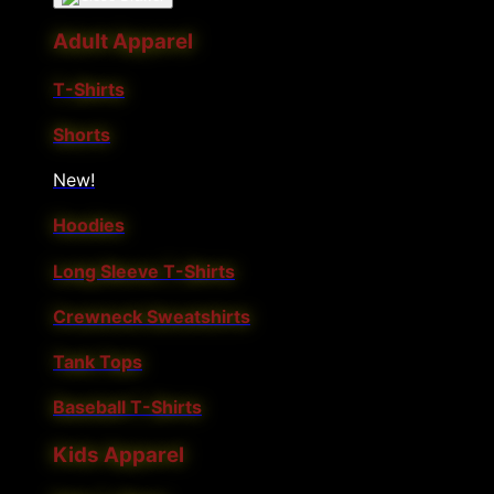
Adult Apparel
T-Shirts
Shorts
New!
Hoodies
Long Sleeve T-Shirts
Crewneck Sweatshirts
Tank Tops
Baseball T-Shirts
Kids Apparel