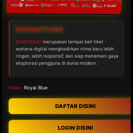
Deskripsi Produk
MANTRA62
merupakan tempat beli tiket
wahana digital menghadirkan ritme baru lebih
ringan, lebih responsif, dan siap menemani gaya
eksplorasi pengguna di dunia modern.
Color:
Royal Blue
DAFTAR DISINI
LOGIN DISINI