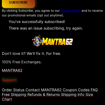
By clicking Subscribe, you agree to our
Privacy Policy
and to receive
our promotional emails (opt out anytime).
You've successfully subscribed!
There was an issue subscribing, try again.
Don't love it? We'll fix it. For free.
100% Free Exchanges.
MANTRA62
Support
Order Status
Contact MANTRA62
Coupon Codes
FAQ
Free Shipping
Refunds & Returns
Shipping Info
Size
Chart