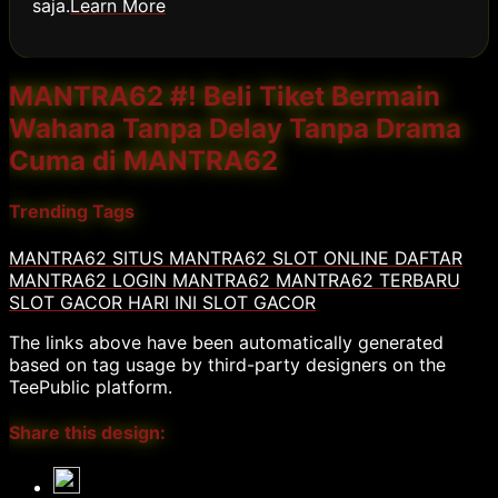
saja.
Learn More
MANTRA62 #! Beli Tiket Bermain
Wahana Tanpa Delay Tanpa Drama
Cuma di MANTRA62
Trending Tags
MANTRA62
SITUS MANTRA62
SLOT ONLINE
DAFTAR
MANTRA62
LOGIN MANTRA62
MANTRA62 TERBARU
SLOT GACOR HARI INI
SLOT GACOR
The links above have been automatically generated
based on tag usage by third-party designers on the
TeePublic platform.
Share this design: