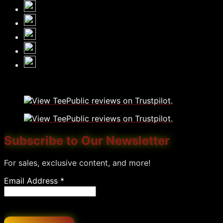
Subscribe to Our Newsletter
For sales, exclusive content, and more!
Email Address
*